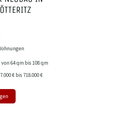
ÖTTERITZ
n
-Wohnungen
 von 64 qm
bis 108 qm
.000 € bis 718.000 €
agen